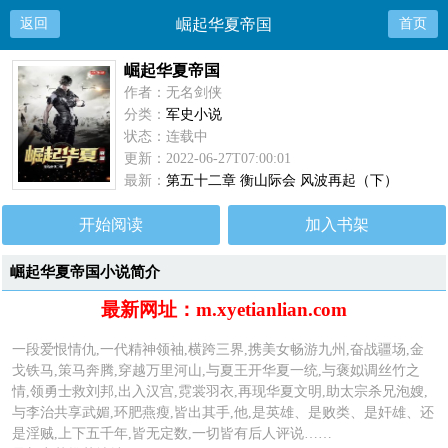
返回
崛起华夏帝国
首页
崛起华夏帝国
作者：无名剑侠
分类：
军史小说
状态：连载中
更新：2022-06-27T07:00:01
最新：
第五十二章 衡山际会 风波再起（下）
开始阅读
加入书架
崛起华夏帝国小说简介
最新网址：m.xyetianlian.com
一段爱恨情仇,一代精神领袖,横跨三界,携美女畅游九州,奋战疆场,金
戈铁马,策马奔腾,穿越万里河山,与夏王开华夏一统,与褒姒调丝竹之
情,领勇士救刘邦,出入汉宫,霓裳羽衣,再现华夏文明,助太宗杀兄泡嫂,
与李治共享武媚,环肥燕瘦,皆出其手,他,是英雄、是败类、是奸雄、还
是淫贼,上下五千年,皆无定数,一切皆有后人评说……