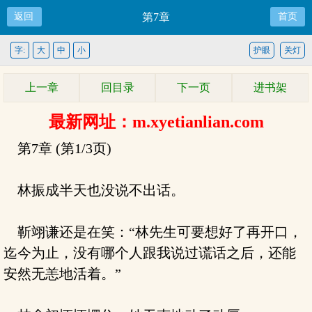
返回
第7章
首页
字:
大
中
小
护眼
关灯
上一章
回目录
下一页
进书架
最新网址：m.xyetianlian.com
第7章 (第1/3页)
林振成半天也没说不出话。
靳翊谦还是在笑：“林先生可要想好了再开口，
迄今为止，没有哪个人跟我说过谎话之后，还能
安然无恙地活着。”