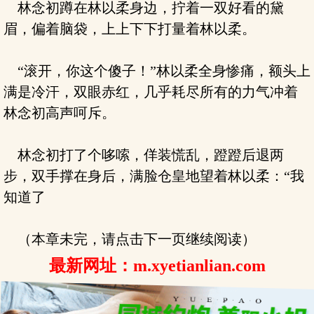
林念初蹲在林以柔身边，拧着一双好看的黛
眉，偏着脑袋，上上下下打量着林以柔。
“滚开，你这个傻子！”林以柔全身惨痛，额头上
满是冷汗，双眼赤红，几乎耗尽所有的力气冲着
林念初高声呵斥。
林念初打了个哆嗦，佯装慌乱，蹬蹬后退两
步，双手撑在身后，满脸仓皇地望着林以柔：“我
知道了
（本章未完，请点击下一页继续阅读）
最新网址：m.xyetianlian.com