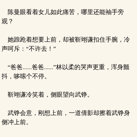
陈曼眼看着女儿如此痛苦，哪里还能袖手旁
观？
她踉跄着想要上前，却被靳翊谦扣住手腕，冷
声呵斥：“不许去！”
“爸爸......爸爸......”林以柔的哭声更重，浑身颤
抖，哆嗦个不停。
靳翊谦冷笑着，侧眼望向武铮。
武铮会意，刚想上前，一道倩影却擦着武铮身
侧冲上前。