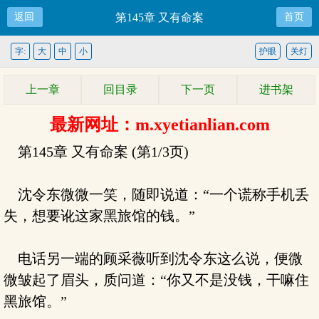
返回
第145章 又有命案
首页
字:
大
中
小
护眼
关灯
上一章
回目录
下一页
进书架
最新网址：m.xyetianlian.com
第145章 又有命案 (第1/3页)
沈令东微微一笑，随即说道：“一个谎称手机丢
失，想要讹这家黑旅馆的钱。”
电话另一端的顾采薇听到沈令东这么说，便微
微皱起了眉头，质问道：“你又不是没钱，干嘛住
黑旅馆。”