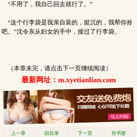
“不用了，我自己回去就行了。”
“这个行李袋是我亲自装的，挺沉的，我帮你拎
吧。”沈令东从妇女的手中，接过了行李袋。
（本章未完，请点击下一页继续阅读）
最新网址：m.xyetianlian.com
上一章
回目录
下一页
存书签