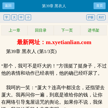
返回
第39章 黑衣人
首页
字:
大
中
小
护眼
关灯
上一章
回目录
下一页
进书架
最新网址：m.xyetianlian.com
第39章 黑衣人 (第1/3页)
“那个，我可不是吓大的！”方强挺了挺身子，不过
他的表情和动作已经表明，他的确已经吓尿了。
我呵的一笑：“厦大？连高中都没念，还指望去
厦大。我再问你一遍，到底是谁给你的钱，让你
在网络引导鬼屋诅咒的舆论。如果你不说，我保